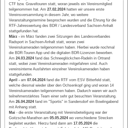
CTF bzw. Graveltouren statt, woran jeweils ein Vereinsmitglied
teilgenommen hat. Am
27.02.2024
hatten wir unsere erste
Vereinsversammlung in diesem Jahr, wo weitere
Veranstaltungstermine besprochen wurden und die Ehrung für die
RTF-Jahreswertung des BDR / Landesverband Sachsen-Anhalt
stattgefunden hat.
März -
im März fanden zwei Sitzungen des Landesverbandes
Radsport in Sachsen-Anhalt statt, woran zwei
Vereinskameraden teilgenommen haben. Hierbei wurde nochmal
die BDR-Touren App und die digitalen BDR-Lizenzen beworben.
Am
24.03.2024
fand das Schneeglöckchen-Radeln in Ortrand
statt, wobei zwei Vereinskameraden mitgefahren sind. Auch
vereinsinterne Ausfahrten einzelner Vereinskameraden haben
stattgefunden.
April -
am
07.04.2024
fand die RTF vom ESV Bitterfeld statt,
welche diesmal wieder über den Ochsenkopf ging und woran 14
Vereinskameraden teilgenommen haben. Dadurch waren wir auch
teilnehmerstärktes Team einer sehr gut besuchten Veranstaltung.
Am
26.04.2024
fand im "Sportis" in Sandersdorf ein Bowlingabend
mit Anhang statt.
Mai
- die erste Veranstaltung mit Vereinsbeteiligung war der
Goitzsche-Marathon am
05.05.2024
wo verschiedene Strecken
begleitet wurden. Hierzu fand dann am
17.05.2024
die