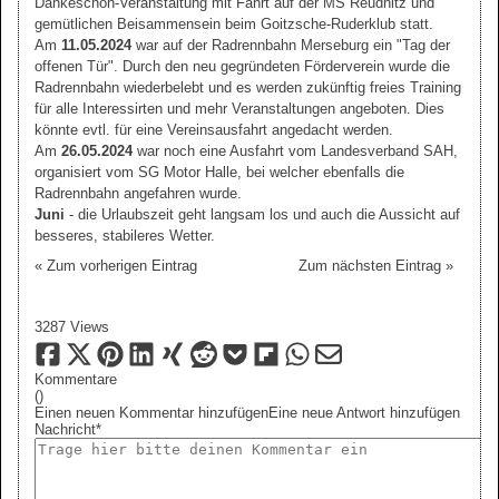
Dankeschön-Veranstaltung mit Fahrt auf der MS Reudnitz und
gemütlichen Beisammensein beim Goitzsche-Ruderklub statt.
Am
11.05.2024
war auf der Radrennbahn Merseburg ein "Tag der
offenen Tür". Durch den neu gegründeten Förderverein wurde die
Radrennbahn wiederbelebt und es werden zukünftig freies Training
für alle Interessirten und mehr Veranstaltungen angeboten. Dies
könnte evtl. für eine Vereinsausfahrt angedacht werden.
Am
26.05.2024
war noch eine Ausfahrt vom Landesverband SAH,
organisiert vom SG Motor Halle, bei welcher ebenfalls die
Radrennbahn angefahren wurde.
Juni
- die Urlaubszeit geht langsam los und auch die Aussicht auf
besseres, stabileres Wetter.
« Zum vorherigen Eintrag
Zum nächsten Eintrag »
3287 Views
Kommentare
(
)
Einen neuen Kommentar hinzufügen
Eine neue Antwort hinzufügen
Nachricht*